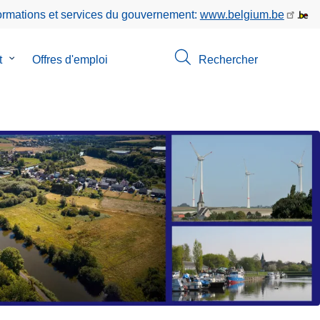
formations et services du gouvernement:
www.belgium.be
t
le
Offres d'emploi
Rechercher
sous-
menu
de
Contact