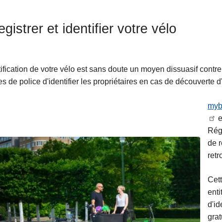
gistrer et identifier votre vélo
tification de votre vélo est sans doute un moyen dissuasif contr
es de police d'identifier les propriétaires en cas de découverte d
myb
e
Régi
de r
retr
Cett
enti
d'id
grat