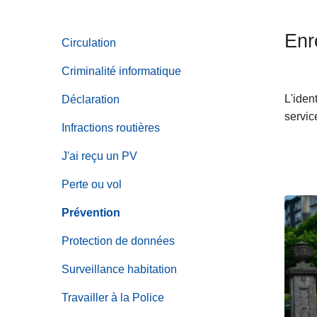
c
i
Enre
Circulation
p
a
Criminalité informatique
l
L'iden
Déclaration
servic
Infractions routières
J'ai reçu un PV
Perte ou vol
Prévention
Protection de données
Surveillance habitation
Travailler à la Police