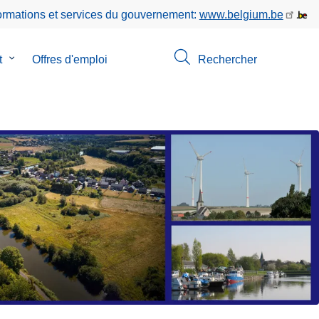
formations et services du gouvernement:
www.belgium.be
t
le
Offres d'emploi
Rechercher
sous-
menu
de
Contact