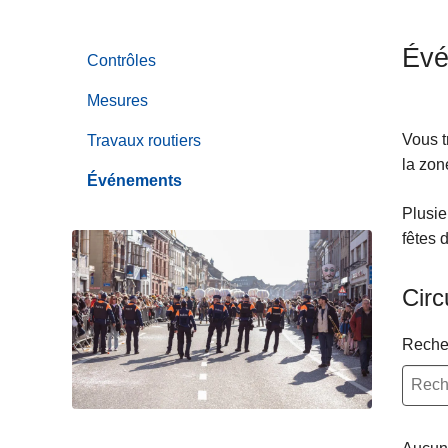
c
i
Évé
Contrôles
p
a
Mesures
l
Vous t
Travaux routiers
la zon
Événements
Plusie
fêtes 
Circ
Reche