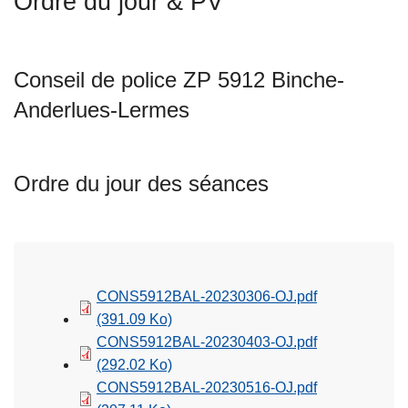
Ordre du jour & PV
c
i
p
Conseil de police ZP 5912 Binche-
a
l
Anderlues-Lermes
Ordre du jour des séances
CONS5912BAL-20230306-OJ.pdf
(391.09 Ko)
CONS5912BAL-20230403-OJ.pdf
(292.02 Ko)
CONS5912BAL-20230516-OJ.pdf