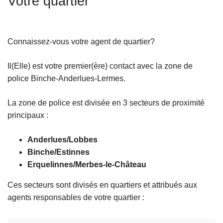
Votre quartier
c
i
p
Connaissez-vous votre agent de quartier?
a
l
Il(Elle) est votre premier(ère) contact avec la zone de
police Binche-Anderlues-Lermes.
La zone de police est divisée en 3 secteurs de proximité
principaux :
Anderlues/Lobbes
Binche/Estinnes
Erquelinnes/Merbes-le-Château
Ces secteurs sont divisés en quartiers et attribués aux
agents responsables de votre quartier :