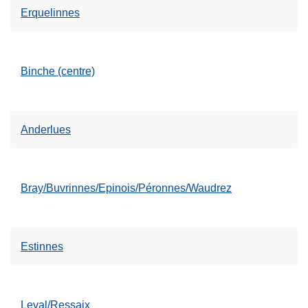
Erquelinnes
Binche (centre)
Anderlues
Bray/Buvrinnes/Epinois/Péronnes/Waudrez
Estinnes
Leval/Ressaix