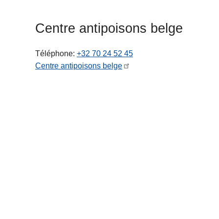
c
i
Centre antipoisons belge
p
a
Téléphone
+32 70 24 52 45
l
Centre antipoisons belge