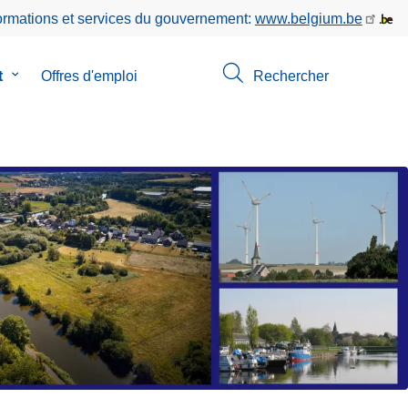
formations et services du gouvernement:
www.belgium.be
t
le
Offres d'emploi
Rechercher
sous-
menu
de
Contact