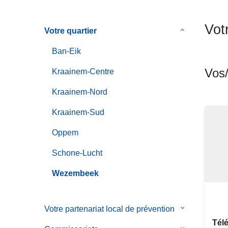
c
i
Vot
Votre quartier
le
p
sous-
a
Ban-Eik
menu
l
de
Vos/
Kraainem-Centre
Votre
Kraainem-Nord
quartier
Kraainem-Sud
Oppem
Schone-Lucht
Wezembeek
Votre partenariat local de prévention
le
sous-
Tél