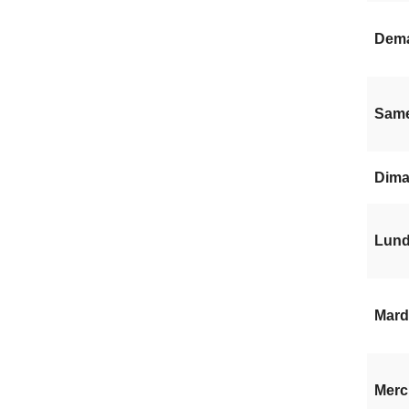
Dem
Same
Dima
Lundi
Mardi
Mercr