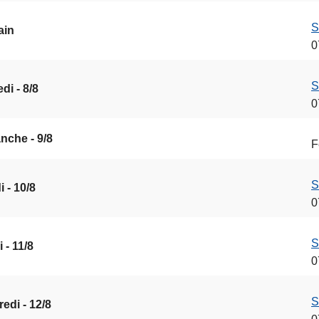
S
ain
0
S
di - 8/8
0
nche - 9/8
F
S
 - 10/8
0
S
 - 11/8
0
S
edi - 12/8