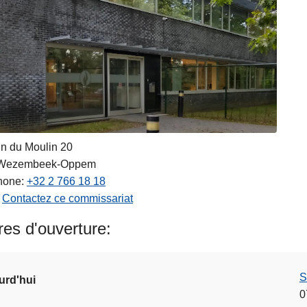
n du Moulin 20
Wezembeek-Oppem
hone
+32 2 766 18 18
Contactez ce commissariat
es d'ouverture
S
urd'hui
0