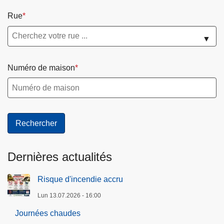
n
i
n
u
Rue
o
c
l
n
e
a
▼
e
i
n
r
l
Numéro de maison
e
i
d
g
e
n
c
e
o
n
t
Dernières actualités
a
c
Risque d'incendie accru
t
Lun 13.07.2026 - 16:00
Journées chaudes