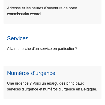
o
o
L
u
p
t
ir
Adresse et les heures d'ouverture de notre
it
o
r
e
commissariat central
e
s
e
l
à
V
q
a
p
o
u
s
r
t
a
Services
u
o
r
r
L
it
p
e
t
ir
A la recherche d'un service en particulier ?
e
o
p
i
e
à
s
a
e
l
p
C
r
r
a
r
o
t
L
Numéros d'urgence
s
o
m
e
ir
u
p
m
n
e
Une urgence ? Voici un eparçu des principaux
it
o
i
a
l
services d'urgence et numéros d'urgence en Belgique.
e
s
s
r
a
à
S
s
L
i
s
p
e
a
ir