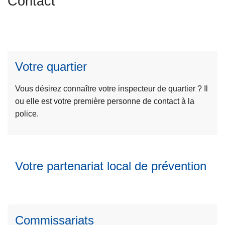
Contact
c
L
i
ir
p
e
a
l
l
Votre quartier
a
L
s
ir
Vous désirez connaître votre inspecteur de quartier ? Il
u
e
ou elle est votre première personne de contact à la
it
l
police.
e
a
à
s
p
u
r
L
Votre partenariat local de prévention
it
o
ir
e
p
e
à
o
l
p
s
a
r
V
Commissariats
s