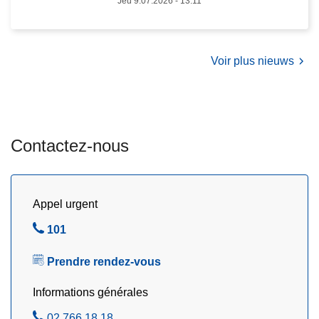
Jeu 9.07.2026 - 13:11
h
a
u
Voir plus nieuws
d
e
s
Contactez-nous
Appel urgent
A
101
p
Prendre rendez-vous
p
e
Informations générales
l
A
02 766 18 18
e