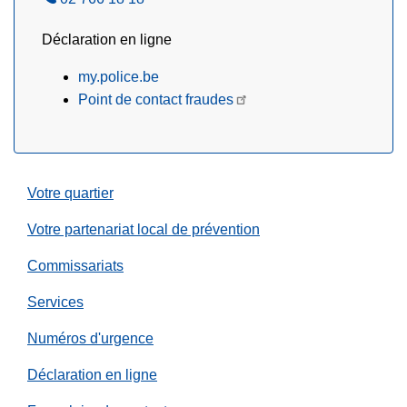
p
z
Déclaration en ligne
p
e
my.police.be
l
Point de contact fraudes
e
z
Votre quartier
Votre partenariat local de prévention
Commissariats‎
Services
Numéros d'urgence
Déclaration en ligne