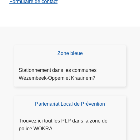
Formulaire de contact
Zone bleue
Z
o
n
Stationnement dans les communes
e
Wezembeek-Oppem et Kraainem?
b
l
e
Partenariat Local de Prévention
P
u
L
e
P
Trouvez ici tout les PLP dans la zone de
W
police WOKRA
O