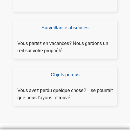
K
R
A
Surveillance absences
D
e
m
Vous partez en vacances? Nous gardons un
a
œil sur votre propriété.
n
d
e
Objets perdus
O
r
b
s
j
Vous avez perdu quelque chose? Il se pourrait
u
e
que nous l'ayons retrouvé.
rv
ts
ei
p
ll
e
a
r
n