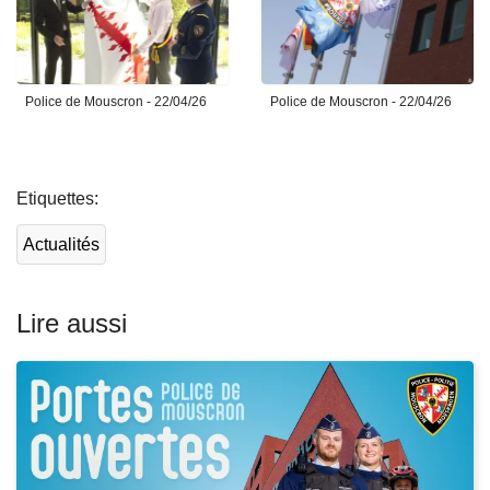
Police de Mouscron - 22/04/26
Police de Mouscron - 22/04/26
L
ir
Etiquettes
e
l
Actualités
a
s
u
Lire aussi
it
e
à
p
r
o