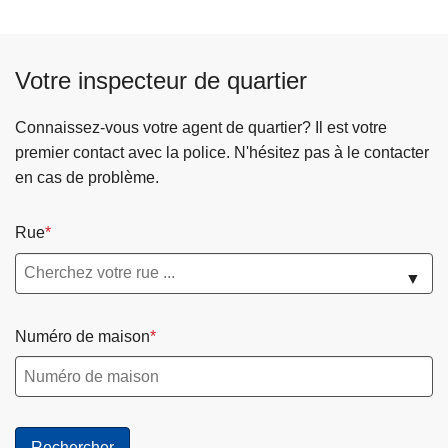
i
a
c
s
e
m
Votre inspecteur de quartier
s
a
o
n
Connaissez-vous votre agent de quartier? Il est votre
u
q
premier contact avec la police. N'hésitez pas à le contacter
t
u
en cas de problème.
i
e
e
r
Rue
n
!
t
▼
l
e
Numéro de maison
r
e
n
o
u