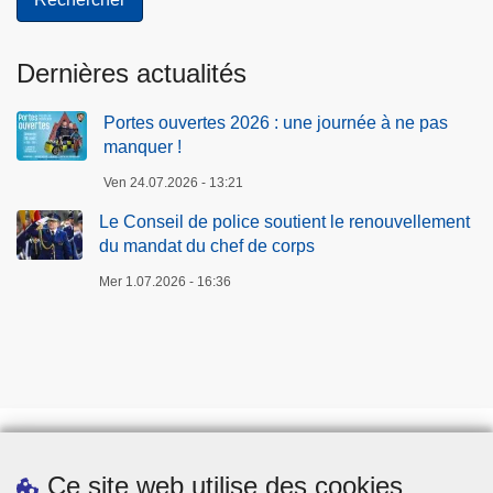
v
e
Dernières actualités
l
l
Portes ouvertes 2026 : une journée à ne pas
e
manquer !
m
e
Ven 24.07.2026 - 13:21
n
Le Conseil de police soutient le renouvellement
t
du mandat du chef de corps
d
Mer 1.07.2026 - 16:36
u
m
a
n
d
a
t
Ce site web utilise des cookies
d
Téléchargements