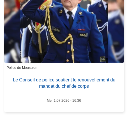
o
0
p
2
o
6
s
:
L
u
e
n
C
e
o
j
n
o
s
u
Police de Mouscron
e
r
Le Conseil de police soutient le renouvellement du
i
n
mandat du chef de corps
l
é
d
e
Mer 1.07.2026 - 16:36
e
à
p
n
o
e
l
p