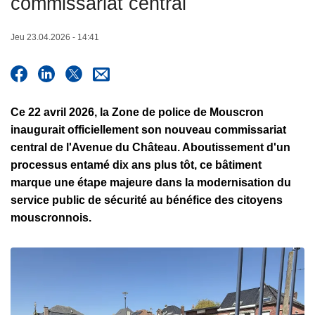
commissariat central
c
i
Jeu 23.04.2026 - 14:41
p
a
l
Ce 22 avril 2026, la Zone de police de Mouscron
inaugurait officiellement son nouveau commissariat
central de l'Avenue du Château. Aboutissement d'un
processus entamé dix ans plus tôt, ce bâtiment
marque une étape majeure dans la modernisation du
service public de sécurité au bénéfice des citoyens
mouscronnois.