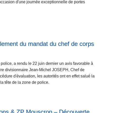
occasion d'une journée exceptionnelle de portes
a
s
u
it
e
à
p
ellement du mandat du chef de corps
L
r
ir
o
e
p
lice, a rendu le 22 juin dernier un avis favorable à
l
o
ire divisionnaire Jean-Michel JOSEPH, Chef de
a
s
dure d'évaluation, les autorités ont en effet salué la
s
P
a tête de la zone de police.
u
o
it
r
e
t
à
e
p
ons & ZP Mouscron – Découverte
s