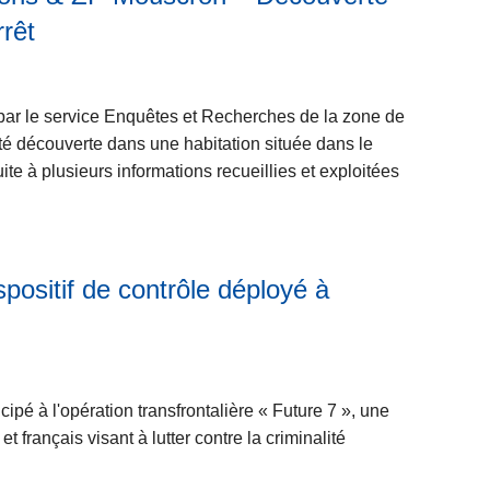
L
r
o
rrêt
ir
o
u
e
p
v
l
o
e
par le service Enquêtes et Recherches de la zone de
a
s
r
té découverte dans une habitation située dans le
s
L
t
uite à plusieurs informations recueillies et exploitées
u
e
e
it
C
s
e
o
2
à
n
0
p
spositif de contrôle déployé à
s
2
L
r
e
6
ir
o
i
:
e
p
l
u
l
o
d
n
ipé à l'opération transfrontalière « Future 7 », une
a
s
e
e
 français visant à lutter contre la criminalité
s
C
p
j
u
o
o
o