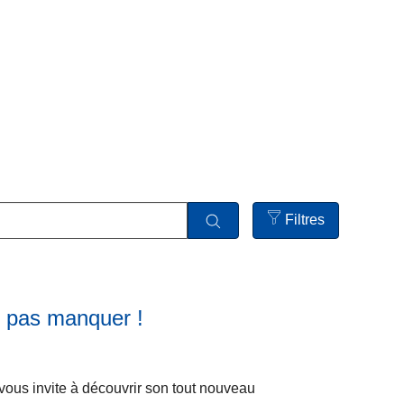
Filtres
Open
filters
e pas manquer !
L
ir
e
ous invite à découvrir son tout nouveau
l