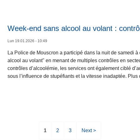
Week-end sans alcool au volant : contrôl
Lun 19.01.2026 - 10:49
La Police de Mouscron a participé dans la nuit de samedi à
alcool au volant" en menant de multiples contrôles en secteur
contrôles d’alcoolémie, les services ont également ciblé d’a
sous l’influence de stupéfiants et la vitesse inadaptée. Plus
P
1
P
2
P
3
P
Next >
a
a
a
a