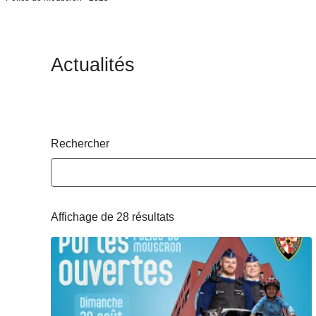
c
i
p
Actualités
a
l
Rechercher
Affichage de 28 résultats