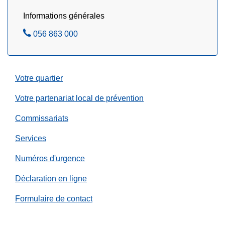
!
p
t
Informations générales
p
l
e
A
056 863 000
e
l
p
r
e
p
e
z
e
n
Votre quartier
l
o
e
Votre partenariat local de prévention
u
z
v
Commissariats
e
l
Services
l
Numéros d'urgence
e
m
Déclaration en ligne
e
Formulaire de contact
n
t