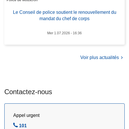
e
r
Le Conseil de police soutient le renouvellement du
i
n
mandat du chef de corps
l
é
d
e
Mer 1.07.2026 - 16:36
e
à
p
n
o
e
l
Voir plus actualités
p
i
a
c
s
e
m
s
a
Contactez-nous
o
n
u
q
t
u
i
e
Appel urgent
e
r
A
101
n