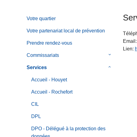
c
i
Ser
Votre quartier
p
a
Votre partenariat local de prévention
Télép
l
Email
Prendre rendez-vous
Lien
Commissariats
le
sous-
Services
le
menu
sous-
de
Accueil - Houyet
menu
Commissaria
de
Accueil - Rochefort
Services
CIL
DPL
DPO - Délégué à la protection des
données