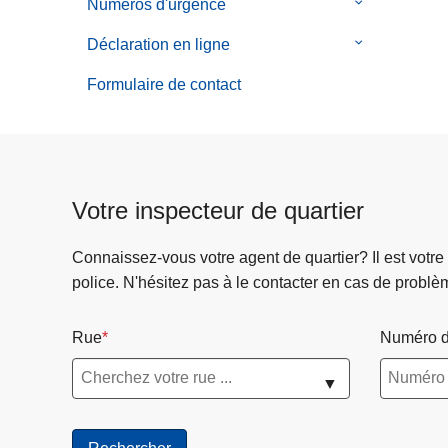
Numéros d'urgence
le
sous-
Déclaration en ligne
le
menu
sous-
de
Formulaire de contact
menu
Numéros
de
d'urgence
Déclaration
en
ligne
Votre inspecteur de quartier
Connaissez-vous votre agent de quartier? Il est votre
police. N'hésitez pas à le contacter en cas de problè
Rue
Numéro d
▼