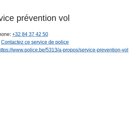
vice prévention vol
hone
+32 84 37 42 50
Contactez ce service de police
https://www.police.be/5313/a-propos/service-prevention-vol
ts