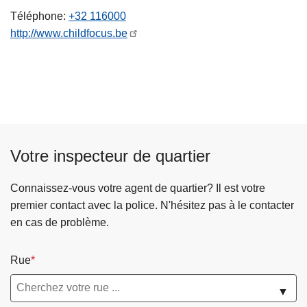
c
Téléphone
+32 116000
i
http://www.childfocus.be
p
a
l
Votre inspecteur de quartier
Connaissez-vous votre agent de quartier? Il est votre
premier contact avec la police. N'hésitez pas à le contacter
en cas de problème.
Rue
▼