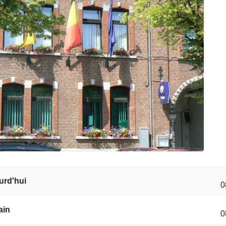
urd'hui
0
ain
0