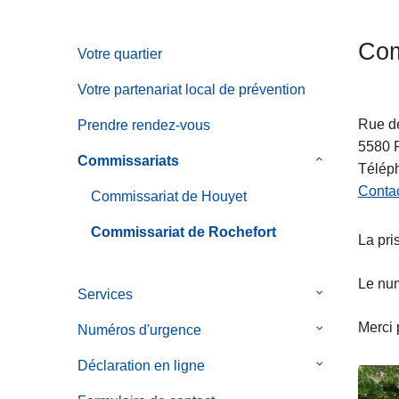
c
i
Com
Votre quartier
p
a
Votre partenariat local de prévention
l
Rue d
Prendre rendez-vous
5580
Commissariats
le
Télép
sous-
Contac
Commissariat de Houyet
menu
de
Commissariat de Rochefort
La pri
Commissaria
Le num
Services
le
sous-
Merci 
Numéros d'urgence
le
menu
sous-
de
Déclaration en ligne
le
menu
Services
sous-
de