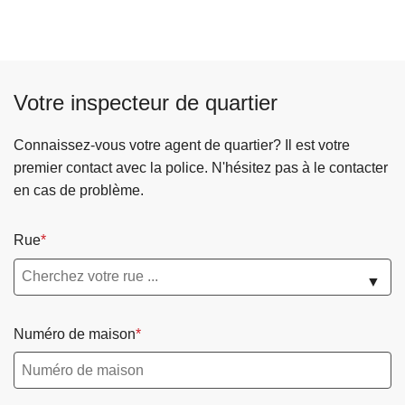
r
o
p
o
Votre inspecteur de quartier
s
L
e
Connaissez-vous votre agent de quartier? Il est votre
s
premier contact avec la police. N'hésitez pas à le contacter
e
en cas de problème.
r
v
Rue
i
c
▼
e
q
Numéro de maison
u
a
r