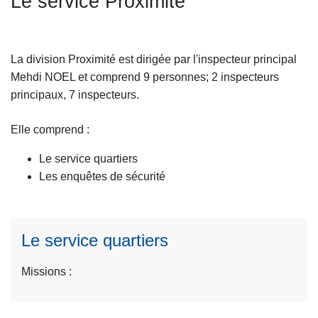
Le service Proximité
c
i
p
La division Proximité est dirigée par l'inspecteur principal
a
Mehdi NOEL et comprend 9 personnes; 2 inspecteurs
l
principaux, 7 inspecteurs.
Elle comprend :
L
ir
Le service quartiers
e
Les enquêtes de sécurité
l
a
s
Le service quartiers
u
it
Missions :
e
à
p