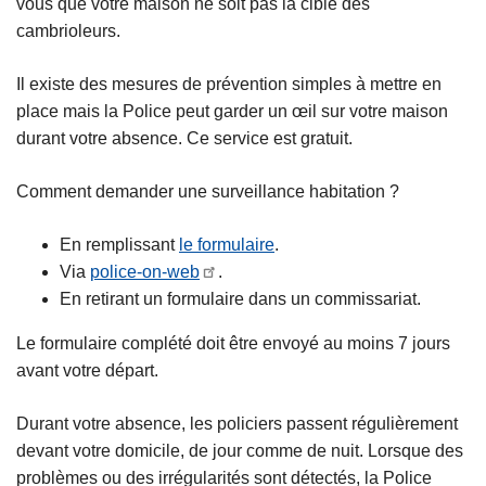
vous que votre maison ne soit pas la cible des
c
cambrioleurs.
i
p
Il existe des mesures de prévention simples à mettre en
a
place mais la Police peut garder un œil sur votre maison
l
durant votre absence. Ce service est gratuit.
Comment demander une surveillance habitation ?
En remplissant
le formulaire
.
Via
police-on-web
.
En retirant un formulaire dans un commissariat.
Le formulaire complété doit être envoyé au moins 7 jours
avant votre départ.
Durant votre absence, les policiers passent régulièrement
devant votre domicile, de jour comme de nuit. Lorsque des
problèmes ou des irrégularités sont détectés, la Police