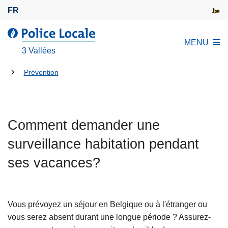
A
FR
l
l
l
MENU
e
a
3 Vallées
r
P
a
Tu
o
Prévention
u
l
es
c
i
là:
o
c
n
Comment demander une
e
t
L
surveillance habitation pendant
e
o
n
ses vacances?
c
u
a
p
l
r
e
Vous prévoyez un séjour en Belgique ou à l'étranger ou
i
vous serez absent durant une longue période ? Assurez-
n