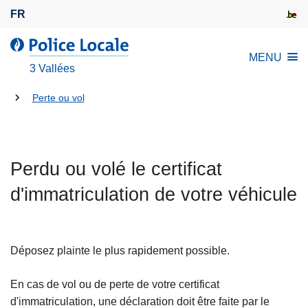
A
FR
l
l
l
MENU
e
a
3 Vallées
r
P
a
Tu
o
Perte ou vol
u
l
es
c
i
là:
o
c
n
Perdu ou volé le certificat
e
t
L
d'immatriculation de votre véhicule
e
o
n
c
u
a
p
Déposez plainte le plus rapidement possible.
l
r
e
i
En cas de vol ou de perte de votre certificat
n
d'immatriculation, une déclaration doit être faite par le