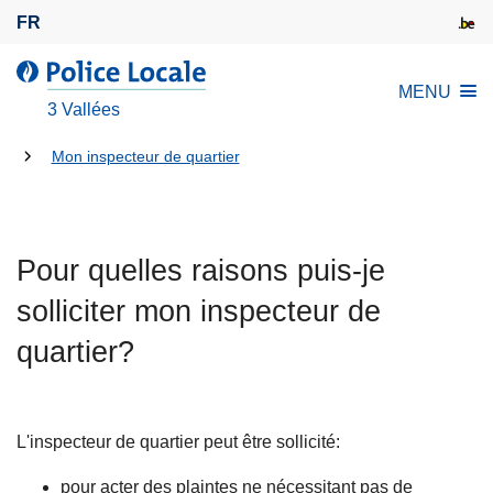
A
FR
l
l
l
MENU
e
a
3 Vallées
r
P
a
Tu
o
Mon inspecteur de quartier
u
l
es
c
i
là:
o
c
n
Pour quelles raisons puis-je
e
t
L
solliciter mon inspecteur de
e
o
n
quartier?
c
u
a
p
l
r
e
L'inspecteur de quartier peut être sollicité:
i
n
pour acter des plaintes ne nécessitant pas de