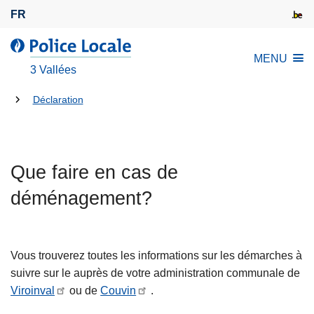
A
FR
l
l
l
MENU
e
a
3 Vallées
r
P
a
Tu
o
Déclaration
u
l
es
c
i
là:
o
c
n
Que faire en cas de
e
t
L
déménagement?
e
o
n
c
u
a
p
Vous trouverez toutes les informations sur les démarches à
l
r
suivre sur le auprès de votre administration communale de
e
i
Viroinval
ou de
Couvin
.
n