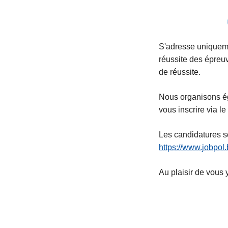
S'adresse uniqueme
réussite des épreuv
de réussite.
Nous organisons é
vous inscrire via l
Les candidatures s
https://www.jobpol.
Au plaisir de vous 
L
ir