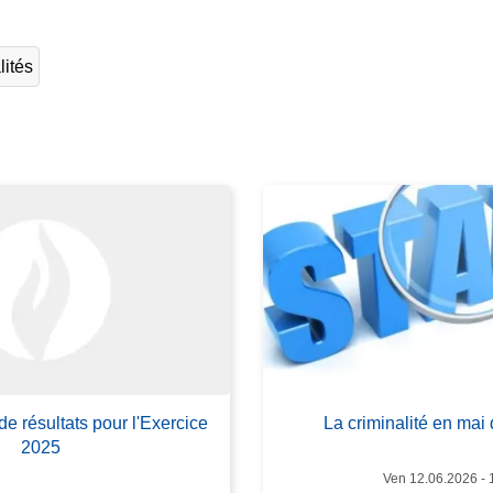
e
l
lités
a
s
u
it
e
à
p
r
o
p
o
s
L
de résultats pour l'Exercice
La criminalité en mai 
a
2025
c
Ven 12.06.2026 - 
r