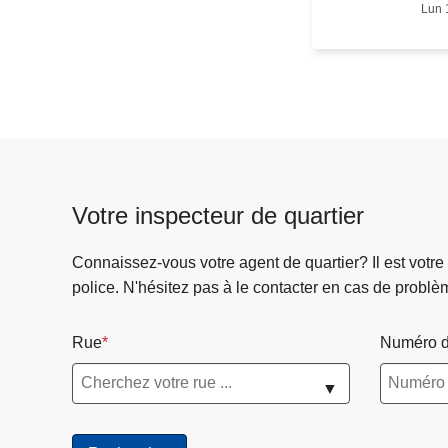
Lun 
n
e
t
c
o
m
p
t
Votre inspecteur de quartier
e
d
Connaissez-vous votre agent de quartier? Il est votre
e
police. N'hésitez pas à le contacter en cas de problè
r
é
Rue
Numéro d
s
u
▼
l
t
a