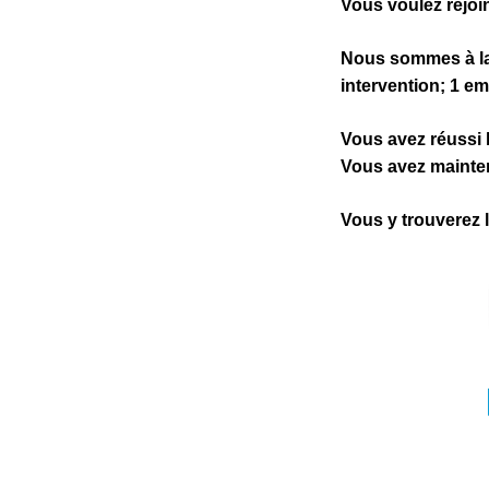
Vous voulez rejoi
c
i
Nous sommes à la 
p
intervention; 1 em
a
l
Vous avez réussi 
Vous avez mainten
Vous y trouverez l’