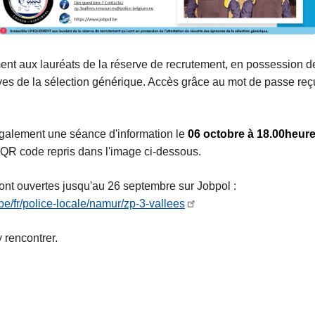
nt aux lauréats de la réserve de recrutement, en possession de 
es de la sélection générique. Accès grâce au mot de passe reçu 
galement une séance d'information le
06 octobre à 18.00heur
e QR code repris dans l'image ci-dessous.
ont ouvertes jusqu'au 26 septembre sur Jobpol :
be/fr/police-locale/namur/zp-3-vallees
y rencontrer.
L
ir