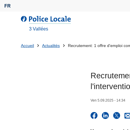
A
FR
l
l
l
e
a
3 Vallées
r
P
a
o
Tu
Accueil
Actualités
Recrutement: 1 offre d'emploi com
u
l
es
c
i
o
c
là:
n
e
Recrutemen
t
L
e
l'interventi
o
n
c
u
a
Ven 5.09.2025 - 14:34
p
l
r
e
i
n