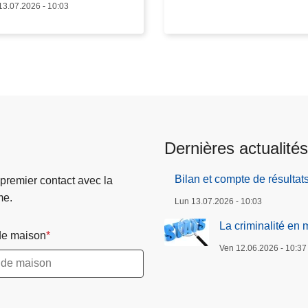
13.07.2026 - 10:03
i
m
i
n
a
l
i
t
Dernières actualités
é
e
Bilan et compte de résultat
 premier contact avec la
n
me.
Lun 13.07.2026 - 10:03
m
a
La criminalité en 
e maison
i
Ven 12.06.2026 - 10:37
q
u
e
r