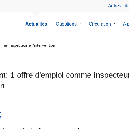
Autres in
Actualités
Questions
le
Circulation
le
A 
sous-
sous-
menu
menu
de
de
me Inspecteur à l'intervention
Questions
Circulat
t: 1 offre d'emploi comme Inspecteu
on