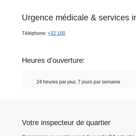
c
i
Urgence médicale & services i
p
a
Téléphone
+32 100
l
Heures d'ouverture
24 heures par jour, 7 jours par semaine
Votre inspecteur de quartier