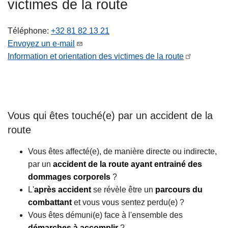
victimes de la route
c
i
Téléphone
+32 81 82 13 21
p
Envoyez un e-mail
a
Information et orientation des victimes de la route
l
Vous qui êtes touché(e) par un accident de la
route
Vous êtes affecté(e), de manière directe ou indirecte,
par un
accident de la route ayant entrainé des
dommages corporels
?
L'
après accident
se révèle être un
parcours du
combattant
et vous vous sentez perdu(e) ?
Vous êtes démuni(e) face à l'ensemble des
démarches à accomplir
?