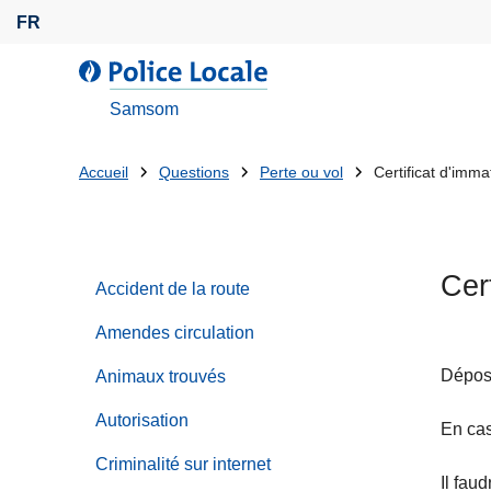
A
FR
l
l
l
e
a
Samsom
r
P
a
o
Tu
Accueil
Questions
Perte ou vol
Certificat d'immat
u
l
es
c
i
o
c
là:
n
e
Cert
t
Accident de la route
L
e
o
Amendes circulation
n
c
u
a
Dépose
Animaux trouvés
p
l
Autorisation
r
En cas
e
i
Criminalité sur internet
n
Il fau