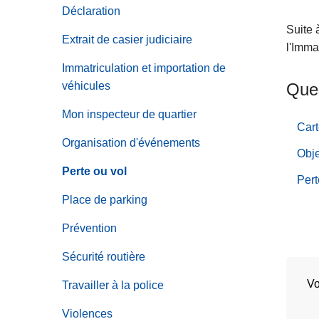
c
Déclaration
i
Suite 
Extrait de casier judiciaire
p
l'Imma
a
Immatriculation et importation de
l
véhicules
Ques
Mon inspecteur de quartier
Cart
Organisation d'événements
Obje
Perte ou vol
Pert
Place de parking
Prévention
Sécurité routière
Vo
Travailler à la police
Violences