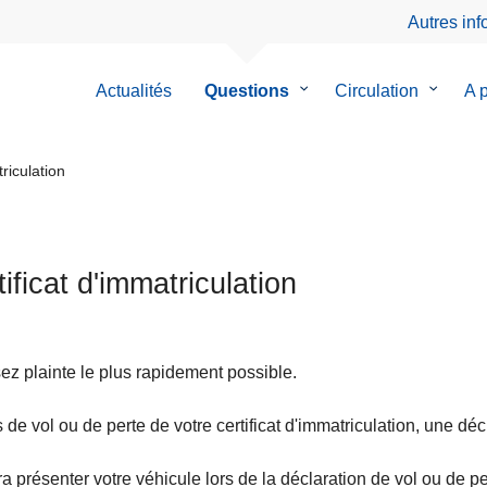
Autres in
Actualités
Questions
le
Circulation
le
A 
sous-
sous-
menu
menu
de
de
riculation
Questions
Circulat
ificat d'immatriculation
z plainte le plus rapidement possible.
 de vol ou de perte de votre certificat d'immatriculation, une décla
dra présenter votre véhicule lors de la déclaration de vol ou de pe