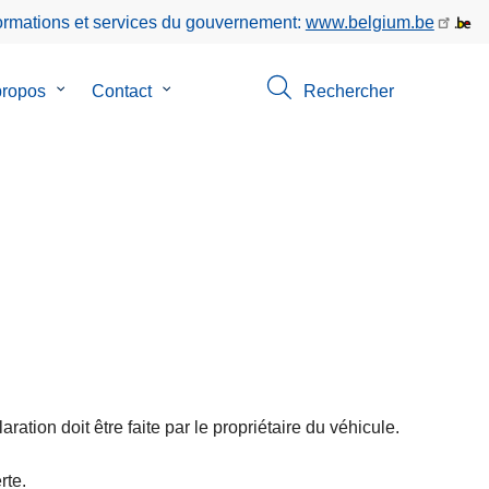
formations et services du gouvernement:
www.belgium.be
propos
le
Contact
le
Rechercher
sous-
sous-
menu
menu
de
de
ion
A
Contact
propos
ration doit être faite par le propriétaire du véhicule.
rte.