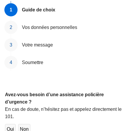
c
Guide de choix
i
p
a
Vos données personnelles
l
Votre message
Soumettre
Avez-vous besoin d’une assistance policière
d’urgence ?
En cas de doute, n’hésitez pas et appelez directement le
101.
Oui
Non