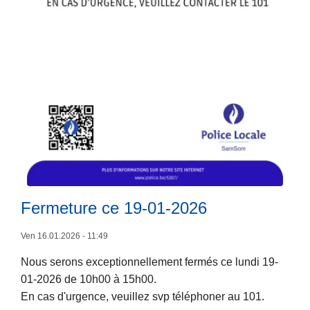
t
n
é
d
r
e
o
s
u
é
t
c
i
u
è
r
r
i
L
e
s
ir
e
a
e
t
Fermeture ce 19-01-2026
t
l
s
i
a
i
Ven 16.01.2026 - 11:49
o
s
è
n
Nous serons exceptionnellement fermés ce lundi 19-
u
g
m
01-2026 de 10h00 à 15h00.
it
e
a
En cas d'urgence, veuillez svp téléphoner au 101.
e
a
r