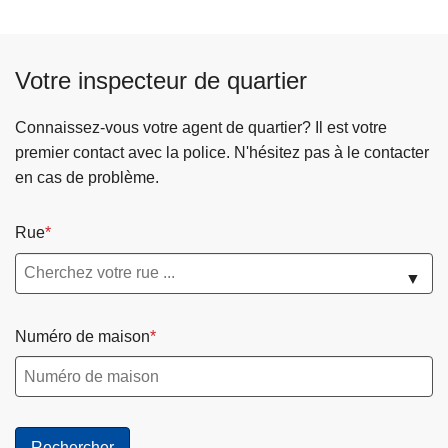
t
s
🥳
o
u
p
i
Votre inspecteur de quartier
a
v
u
a
Connaissez-vous votre agent de quartier? Il est votre
x
n
premier contact avec la police. N'hésitez pas à le contacter
v
t
en cas de problème.
i
e
o
Rue
l
e
▼
n
c
e
Numéro de maison
s
f
a
i