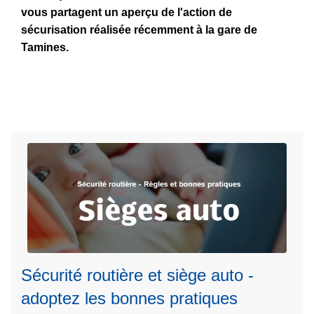
vous partagent un aperçu de l'action de
a
3
sécurisation réalisée récemment à la gare de
s
0
Tamines.
u
m
it
a
e
r
à
s
p
2
r
0
o
2
p
6
o
s
C
o
L
m
ir
Sécurité routière et siège auto -
m
e
u
adoptez les bonnes pratiques
l
n