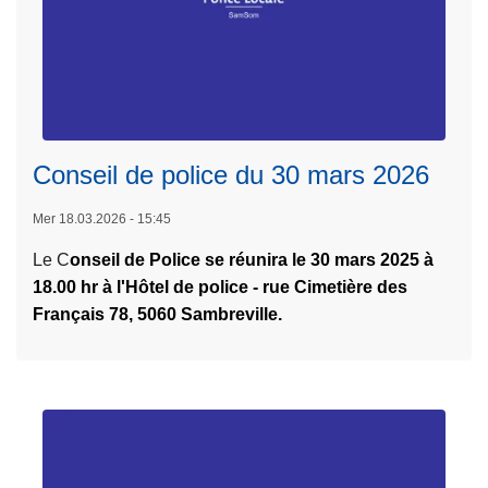
è
n
m
é
e
e
L
é
d
ir
d
e
e
i
s
Conseil de police du 30 mars 2026
l
t
p
a
i
o
Mer 18.03.2026 - 15:45
s
o
r
Le C
onseil de Police se réunira le 30 mars 2025 à
u
n
t
18.00 hr à l'Hôtel de police - rue Cimetière des
it
)
e
Français 78, 5060 Sambreville.
e
s
à
o
p
u
r
v
o
e
p
r
o
t