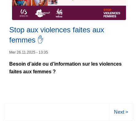
0
L
a
ir
n
e
Stop aux violences faites aux
s
l
d
femmes ✋
a
e
s
B
Mer 26.11.2025 - 13:35
u
O
Besoin d’aide ou d’information sur les violences
it
B
faites aux femmes ?
e
,
à
ç
p
a
r
s
o
e
p
P
Next >
f
o
a
ê
s
g
t
S
e
e