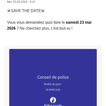
Mer 25.03.2026 - 9:47
e
a
r
🚨SAVE THE DATE🚨
s
t
u
e
Vous vous demandiez quoi faire le
samedi 23 mai
it
s
2026
? Ne cherchez plus, c'est tout vu !
e
à
à
l
p
a
r
Z
o
P
p
S
o
a
s
m
L
S
a
o
j
m
o
(
u
2
r