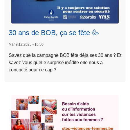
1
e
9
s
L
-
p
ir
0
r
e
1
30 ans de BOB, ça se fête 🥳
a
l
-
t
a
Mar 9.12.2025 - 16:50
2
i
s
0
q
Savez que la campagne BOB fête déjà ses 30 ans ? Et
u
2
u
savez-vous quelle surprise inédite elle nous a
it
6
e
concocté pour ce cap ?
e
s
à
p
r
o
p
o
s
3