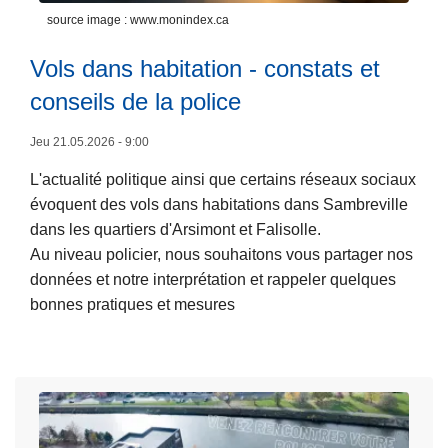
p
source image : www.monindex.ca
p
l
Vols dans habitation - constats et
i
conseils de la police
L
c
ir
a
Jeu 21.05.2026 - 9:00
e
t
L'actualité politique ainsi que certains réseaux sociaux
l
i
évoquent des vols dans habitations dans Sambreville
a
o
dans les quartiers d'Arsimont et Falisolle.
s
n
Au niveau policier, nous souhaitons vous partager nos
u
s
données et notre interprétation et rappeler quelques
it
à
bonnes pratiques et mesures
e
v
à
o
p
t
r
r
o
e
p
s