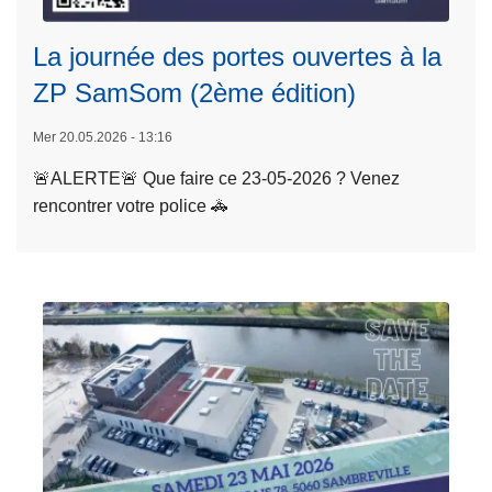
o
ir
n
e
La journée des portes ouvertes à la
-
l
ZP SamSom (2ème édition)
c
a
o
s
Mer 20.05.2026 - 13:16
n
u
s
🚨ALERTE🚨 Que faire ce 23-05-2026 ? Venez
it
t
rencontrer votre police 🚓
e
a
à
t
p
s
r
e
o
t
p
c
o
o
s
n
L
s
a
e
j