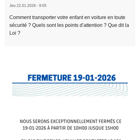
a
i
Jeu 22.01.2026 - 9:05
s
q
Comment transporter votre enfant en voiture en toute
u
u
sécurité ? Quels sont les points d'attention ? Que dit la
it
é
Loi ?
e
d
à
e
p
p
r
r
o
e
p
s
o
s
s
e
S
-
é
A
c
c
u
t
r
i
i
o