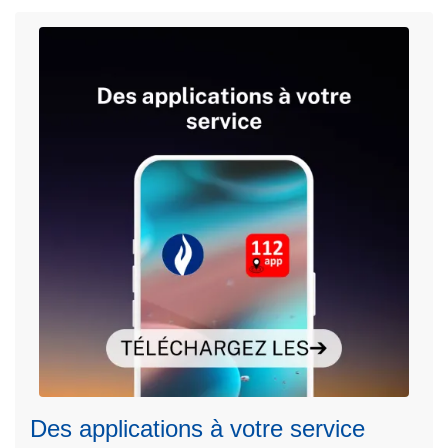
c
i
p
a
l
L
Des applications à votre service
ir