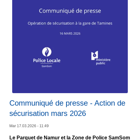
s
e
C
s
o
à
n
l
s
a
e
Z
i
P
l
S
d
a
e
m
p
S
o
o
l
m
Communiqué de presse - Action de
i
sécurisation mars 2026
L
c
ir
e
Mar 17.03.2026 - 11:49
e
d
Le Parquet de Namur et la Zone de Police SamSom
l
u