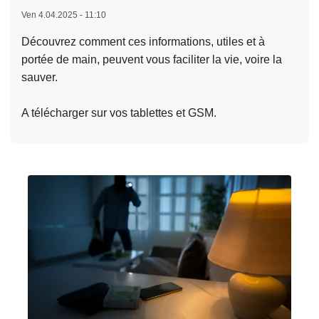
e
Ven 4.04.2025 - 11:10
l
Découvrez comment ces informations, utiles et à
a
portée de main, peuvent vous faciliter la vie, voire la
s
sauver.
u
it
A télécharger sur vos tablettes et GSM.
e
à
p
r
o
p
o
s
D
e
s
a