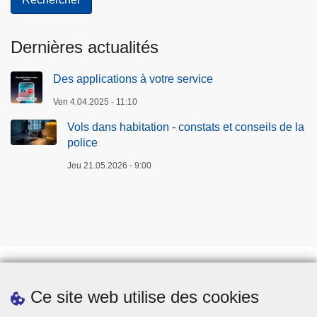
t
e
Dernières actualités
s
a
Des applications à votre service
u
x
Ven 4.04.2025 - 11:10
f
Vols dans habitation - constats et conseils de la
e
police
m
Jeu 21.05.2026 - 9:00
m
e
s
✋
Ce site web utilise des cookies
Téléchargements