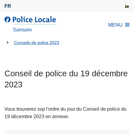
A
FR
l
l
l
MENU
e
a
Samsom
r
P
a
Tu
o
Conseils de police 2023
u
l
es
c
i
là:
o
c
n
Conseil de police du 19 décembre
e
t
L
2023
e
o
n
c
u
a
p
Vous trouverez svp l'ordre du jour du Conseil de police du
l
r
19 décembre 2023 en annexe.
e
i
n