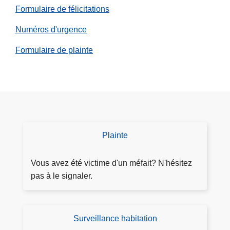
Formulaire de félicitations
Numéros d'urgence
Formulaire de plainte
Plainte
D
é
p
Vous avez été victime d'un méfait? N'hésitez
o
pas à le signaler.
s
e
r
Surveillance habitation
D
p