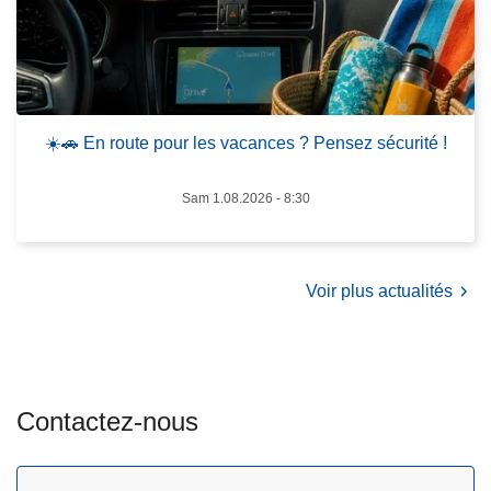
r
l
o
a
u
Z
t
o
e
n
☀️🚗 En route pour les vacances ? Pensez sécurité !
p
e
o
d
Sam 1.08.2026 - 8:30
u
e
r
P
l
o
Voir plus actualités
e
l
s
i
v
c
a
e
c
H
Contactez-nous
a
e
n
s
c
b