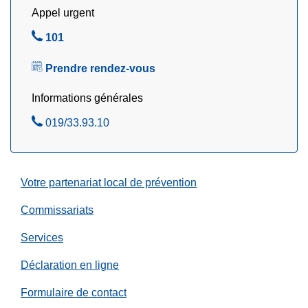
Appel urgent
e
a
s
y
A
101
?
e
p
P
!
Prendre rendez-vous
p
e
e
Informations générales
n
l
s
A
019/33.93.10
e
e
p
z
z
p
s
e
Votre partenariat local de prévention
é
l
c
e
Commissariats
u
z
Services
r
i
Déclaration en ligne
t
é
Formulaire de contact
!