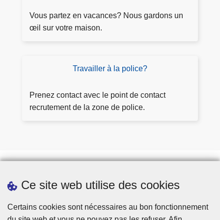
e
l
m
Vous partez en vacances? Nous gardons un
a
a
œil sur votre maison.
i
n
n
d
t
e
Travailler à la police?
T
e
r
r
s
a
Prenez contact avec le point de contact
u
v
recrutement de la zone de police.
rv
a
ei
il
ll
l
a
e
n
r
c
à
Ce site web utilise des cookies
e
Prendre rendez-vous
l
Téléchargements
a
Certains cookies sont nécessaires au bon fonctionnement
p
du site web et vous ne pouvez pas les refuser. Afin