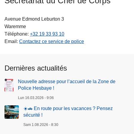
Secrétariat du Chef de Corps
c
i
Avenue Edmond Leburton 3
p
Waremme
a
Téléphone
+32 19 33 93 10
l
Email
Contactez ce service de police
Dernières actualités
Nouvelle adresse pour l’accueil de la Zone de
Police Hesbaye !
Lun 16.03.2026 - 9:06
☀️🚗 En route pour les vacances ? Pensez
sécurité !
Sam 1.08.2026 - 8:30