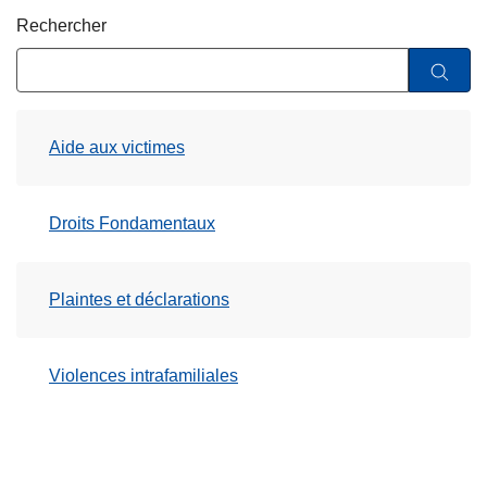
c
Rechercher
i
p
a
l
Aide aux victimes
Droits Fondamentaux
Plaintes et déclarations
Violences intrafamiliales