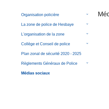
c
i
Méd
Organisation policière
le
p
sous-
a
La zone de police de Hesbaye
le
menu
l
sous-
de
L'organisation de la zone
le
menu
Organisation
sous-
de
Collège et Conseil de police
le
policière
menu
La
sous-
de
Plan zonal de sécurité 2020 - 2025
zone
menu
L'organisatio
de
de
Règlements Généraux de Police
le
de
police
Collège
sous-
la
Médias sociaux
de
et
menu
zone
Hesbaye
Conseil
de
de
Règlements
police
Généraux
de
Police