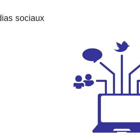
ias sociaux
n