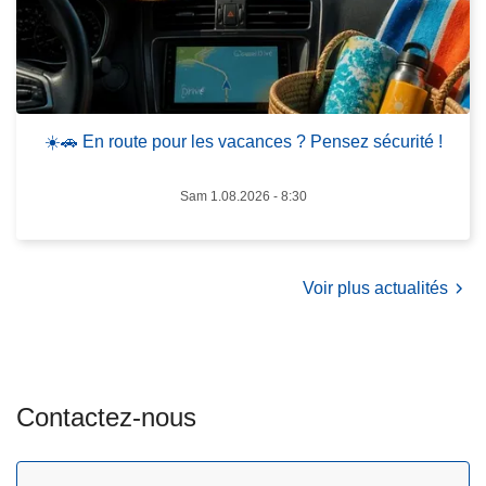
r
l
o
a
u
Z
t
o
e
n
☀️🚗 En route pour les vacances ? Pensez sécurité !
p
e
o
d
Sam 1.08.2026 - 8:30
u
e
r
P
l
o
Voir plus actualités
e
l
s
i
v
c
a
e
c
H
Contactez-nous
a
e
n
s
c
b