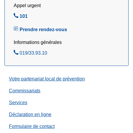
Appel urgent
e
a
s
y
A
101
?
e
p
P
!
Prendre rendez-vous
p
e
e
Informations générales
n
l
s
A
019/33.93.10
e
e
p
z
z
p
s
e
Votre partenariat local de prévention
é
l
c
e
Commissariats
u
z
Services
r
i
Déclaration en ligne
t
é
Formulaire de contact
!