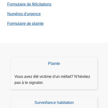
Formulaire de félicitations
Numéros d'urgence
Formulaire de plainte
Plainte
D
é
p
Vous avez été victime d'un méfait? N'hésitez
o
pas à le signaler.
s
e
r
Surveillance habitation
D
p