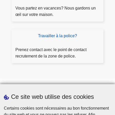
e
l
m
Vous partez en vacances? Nous gardons un
a
a
œil sur votre maison.
i
n
n
d
t
e
Travailler à la police?
T
e
r
r
s
a
Prenez contact avec le point de contact
u
v
recrutement de la zone de police.
rv
a
ei
il
ll
l
a
e
n
r
c
à
Ce site web utilise des cookies
e
Prendre rendez-vous
l
Téléchargements
a
Certains cookies sont nécessaires au bon fonctionnement
p
du site web et vous ne pouvez pas les refuser. Afin