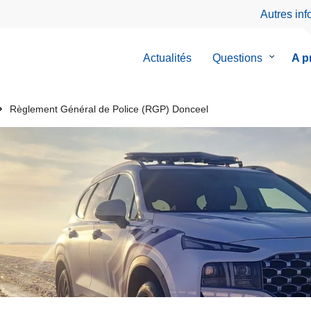
Autres in
Actualités
Questions
le
A p
sous-
menu
de
Règlement Général de Police (RGP) Donceel
Question