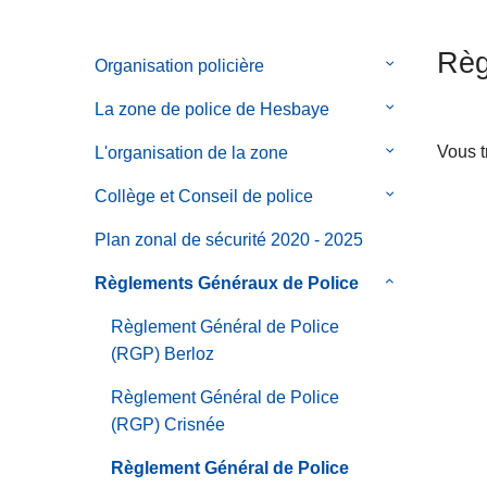
c
i
Règ
Organisation policière
le
p
sous-
a
La zone de police de Hesbaye
le
menu
l
sous-
de
Vous t
L'organisation de la zone
le
menu
Organisation
sous-
de
Collège et Conseil de police
le
policière
menu
La
sous-
de
Plan zonal de sécurité 2020 - 2025
zone
menu
L'organisatio
de
de
Règlements Généraux de Police
le
de
police
Collège
sous-
la
Règlement Général de Police
de
et
menu
zone
(RGP) Berloz
Hesbaye
Conseil
de
de
Règlements
Règlement Général de Police
police
Généraux
(RGP) Crisnée
de
Règlement Général de Police
Police