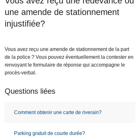
Vous avez reçu une redevance ou
c
une amende de stationnement
i
p
injustifiée?
a
l
Vous avez reçu une amende de stationnement de la part
de la police ? Vous pouvez éventuellement la contester en
renvoyant le formulaire de réponse qui accompagne le
procès-verbal.
Questions liées
Comment obtenir une carte de riverain?
Parking gratuit de courte durée?