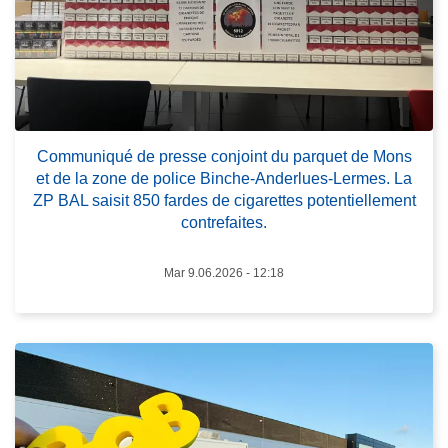
C
o
m
m
u
n
L
Communiqué de presse conjoint du parquet de Mons
i
ir
et de la zone de police Binche-Anderlues-Lermes. La
q
e
ZP BAL saisit 850 fardes de cigarettes potentiellement
u
l
contrefaites.
é
a
d
s
Mar 9.06.2026 - 12:18
e
u
p
it
r
e
e
à
s
p
s
r
e
o