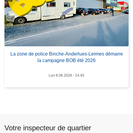
c
p
o
o
n
s
j
L
o
a
i
z
n
o
La zone de police Binche-Anderlues-Lermes démarre
t
n
la campagne BOB été 2026
d
e
u
d
Lun 8.06.2026 - 14:45
p
e
a
p
r
o
q
l
u
i
e
c
t
e
Votre inspecteur de quartier
d
B