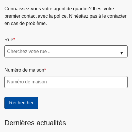
e
i
Connaissez-vous votre agent de quartier? Il est votre
M
n
premier contact avec la police. N'hésitez pas à le contacter
o
c
en cas de problème.
n
h
s
e
Rue
e
-
t
A
▼
d
n
e
d
Numéro de maison
l
e
a
r
z
l
o
u
n
e
e
s
d
-
Dernières actualités
e
L