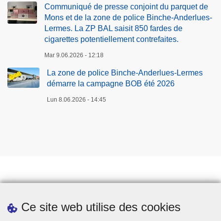
p
e
Communiqué de presse conjoint du parquet de
o
r
Mons et de la zone de police Binche-Anderlues-
l
m
Lermes. La ZP BAL saisit 850 fardes de
i
e
cigarettes potentiellement contrefaites.
c
s
Mar 9.06.2026 - 12:18
e
d
La zone de police Binche-Anderlues-Lermes
B
é
démarre la campagne BOB été 2026
i
m
n
a
Lun 8.06.2026 - 14:45
c
r
h
r
e
e
-
l
A
a
n
c
d
a
Prendre rendez-vous
e
m
Ce site web utilise des cookies
Téléchargements
r
p