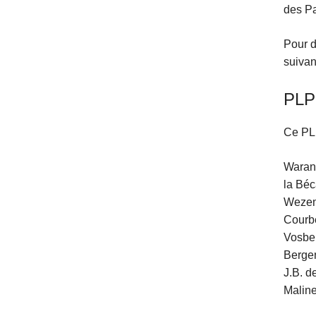
des Pa
Pour d
suivan
PLP
Ce PLP
Warand
la Béc
Wezemb
Courbe
Vosber
Bergen
J.B. d
Maline