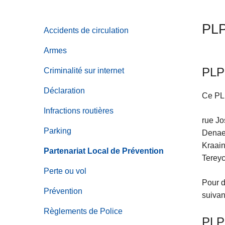
c
i
PLP
Accidents de circulation
p
a
Armes
l
PLP
Criminalité sur internet
Déclaration
Ce PLP
Infractions routières
rue Jo
Parking
Denaey
Kraain
Partenariat Local de Prévention
Tereyc
Perte ou vol
Pour d
Prévention
suivan
Règlements de Police
PLP 