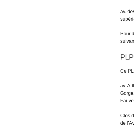
av. de
supéri
Pour d
suivan
PLP
Ce PLP
av. Ar
Gorges
Fauvet
Clos d
de l'A