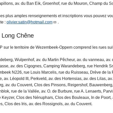
pillons, av. du Ban Eik, Groenhof, rue du Mouron, Champ du Sol
es plus amples renseignements et inscriptions vous pouvez vou
te :
olivier.satin@hotmail.com
.
 Long Chêne
 sur le territoire de Wezembeek-Oppem comprend les rues sui
eberg, Wulpenhof, av. du Martin Pêcheur, av. du vanneau, av. 
asse, av. des Cigognes, Camping Warandeberg, rue Hendrik Sme
eek N226, rue Louis Marcelis, rue du Ruisseau, Drève de la 
, av. Léopold III, Perkveld, av. des Hortensias, av. des Lilas, a
g, av. du Couvent, Clos des Pinsons, Reigershof, Bauwenberg, 
blok, rue de la Vallée, av. O. de Burbure, rue A. Lenaerts, Parv
e Keyzer, Clos des Nénuphars, Clos des Bouleaux, In de Poort, 
s, Clos des Iris, av. des Rossignols, av. du Couvent.