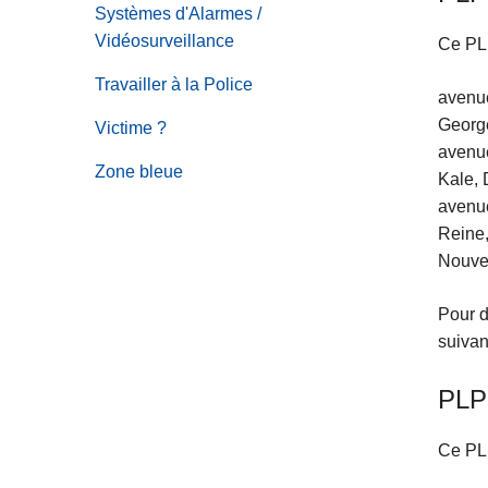
Systèmes d'Alarmes /
Vidéosurveillance
Ce PLP
Travailler à la Police
avenue
George
Victime ?
avenue
Zone bleue
Kale, 
avenue
Reine,
Nouvel
Pour d
suivan
PLP
Ce PLP