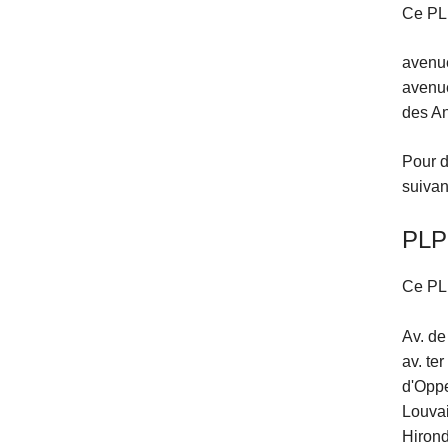
Ce PLP
avenue
avenue
des An
Pour d
suivan
PLP
Ce PLP
Av. de
av. te
d'Oppe
Louvai
Hirond