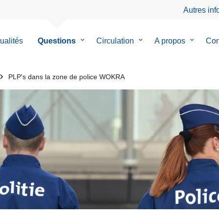
Autres in
ualités
Questions
le
Circulation
le
A propos
le
Con
sous-
sous-
sous-
menu
menu
menu
de
de
de
PLP's dans la zone de police WOKRA
Questions
Circulation
A
propos