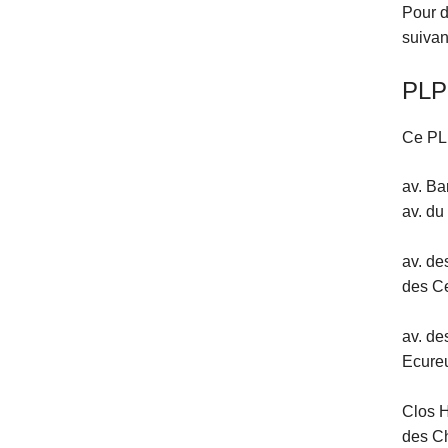
Pour d
suivan
PLP
Ce PLP
av. Ba
av. du
av. de
des Ce
av. de
Ecureu
Clos H
des Ch