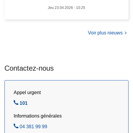
t
d
Jeu 23.04.2026 - 10:25
b
e
i
s
k
e
e
Voir plus nieuws
n
d
s
é
i
b
b
r
i
Contactez-nous
i
l
d
i
é
s
t
Appel urgent
a
e
t
A
101
s
i
p
t
o
Informations générales
p
é
n
e
A
04 381 99 99
p
«
l