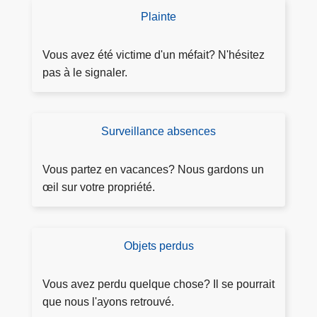
o
Plainte
D
»
é
:
p
Vous avez été victime d'un méfait? N'hésitez
u
o
pas à le signaler.
n
s
s
e
u
r
Surveillance absences
D
c
p
e
c
l
m
Vous partez en vacances? Nous gardons un
è
a
a
œil sur votre propriété.
s
i
n
!
n
d
t
e
Objets perdus
O
e
r
b
s
j
Vous avez perdu quelque chose? Il se pourrait
u
e
que nous l'ayons retrouvé.
rv