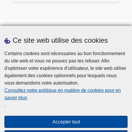
ts
ei
p
ll
e
a
r
n
d
c
u
Ce site web utilise des cookies
e
Téléchargements
s
Presse
Certains cookies sont nécessaires au bon fonctionnement
du site web et vous ne pouvez pas les refuser. Afin
d'optimiser votre expérience d'utilisateur, le site web utilise
également des cookies optionnels pour lesquels nous
vous demandons votre autorisation.
Consultez notre politique en matière de cookies pour en
savoir plus
Disclaimer
.
Privacy
Cookies
Accepter tout
Accessibilité