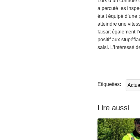
Lors d’un contrôle 
a percuté les inspe
était équipé d’une 
atteindre une vite
faisait également l’
positif aux stupéfi
saisi. L’intéressé 
L
ir
e
l
Etiquettes
Actua
a
s
u
Lire aussi
it
e
à
p