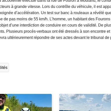
d’alcoolémie effectué dans la rue de Fouron à Mouland, le condu
cteurs à grande vitesse. Lors du contrôle du véhicule, il est appa
poignée d’accélération. Un test sur banc à rouleaux a révélé que
sse de pas moins de 55 km/h. L’homme, un habitant des Fourons
objet d’une interdiction de conduire en cours de validité. De plus,
ants. Plusieurs procès-verbaux ont été dressés à son encontre et 
devra ultérieurement répondre de ses actes devant le tribunal de 
L
ir
e
l
lités
a
s
u
it
e
à
p