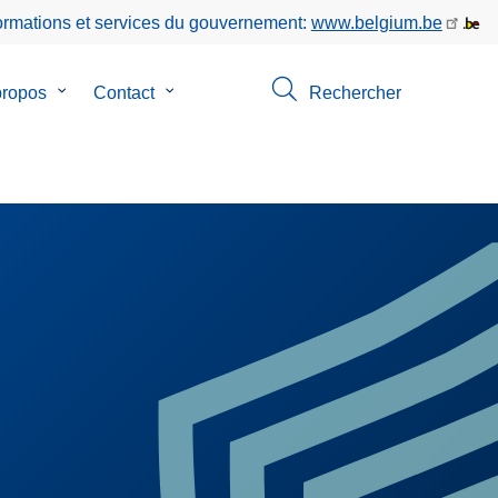
formations et services du gouvernement:
www.belgium.be
propos
le
Contact
le
Rechercher
sous-
sous-
menu
menu
de
de
ns
A
Contact
propos