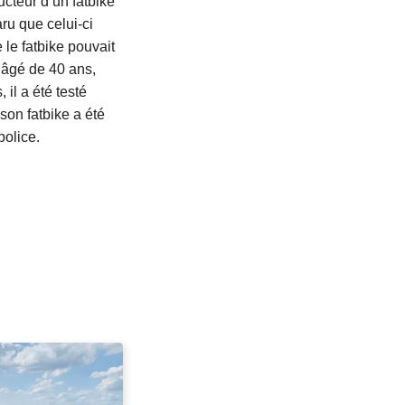
cteur d’un fatbike
ru que celui-ci
 le fatbike pouvait
 âgé de 40 ans,
 il a été testé
son fatbike a été
police.