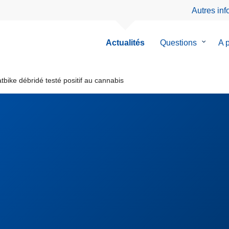
Autres in
Actualités
Questions
le
A 
sous-
menu
de
bike débridé testé positif au cannabis
Questio