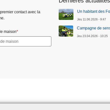
Dernières actualités
e
s
Un habitant des Fou
 premier contact avec la
e
me.
Jeu 11.06.2026 - 9:47
t
4
Campagne de sensib
e maison
c
Jeu 23.04.2026 - 10:25
o
n
d
u
c
t
e
u
r
s
s
o