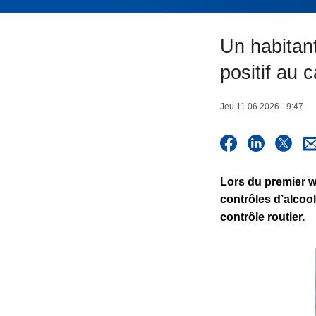
c
i
Un habitant
p
a
positif au 
l
Jeu 11.06.2026 - 9:47
Lors du premier w
contrôles d’alcool
contrôle routier.