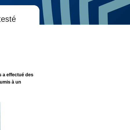
testé
 a effectué des
oumis à un