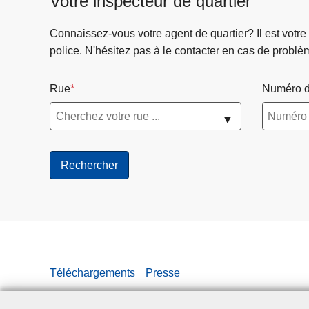
Votre inspecteur de quartier
s
i
Connaissez-vous votre agent de quartier? Il est votre
b
police. N'hésitez pas à le contacter en cas de problè
i
l
Rue
Numéro d
i
s
▼
a
t
i
o
n
«
J
o
u
Téléchargements
Presse
r
n