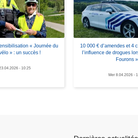
r
o
p
o
s
1
sibilisation « Journée du
10 000 € d’amendes et 4 
0
élo » : un succès !
l’influence de drogues lor
0
Fourons »
0
23.04.2026 - 10:25
0
Mer 8.04.2026 - 
€
d
’
a
m
e
n
d