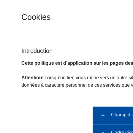
c
i
Cookies
p
a
l
Introduction
Cette politique est d’application sur les pages des
Attention
! Lorsqu’un lien vous mène vers un autre sit
données à caractère personnel de ces services que v
Champ d’ap
Cadre lég