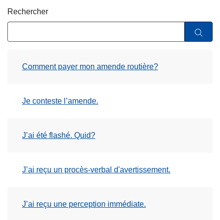
c
Rechercher
i
p
a
l
Comment payer mon amende routière?
Je conteste l’amende.
J’ai été flashé. Quid?
J’ai reçu un procès-verbal d'avertissement.
J’ai reçu une perception immédiate.