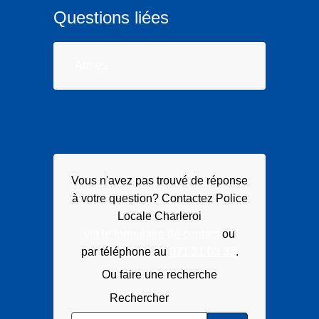
n
Questions liées
i
s
a
Armes
t
i
o
n
Vous n'avez pas trouvé de réponse
à votre question? Contactez Police
Locale Charleroi
via le formulaire de contact
ou
par téléphone au
071 21 03 33
.
Ou faire une recherche
Rechercher