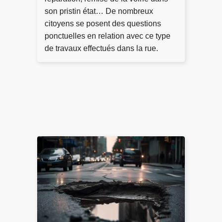
t
son pristin état… De nombreux
r
citoyens se posent des questions
a
ponctuelles en relation avec ce type
n
de travaux effectués dans la rue.
t
s
L
ir
e
l
a
s