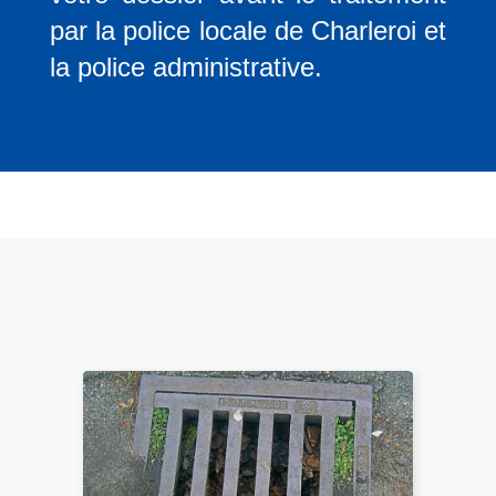
par la police locale de Charleroi et
la police administrative.
L
ir
e
l