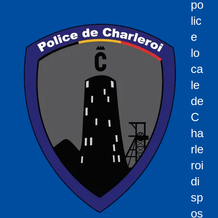
po
c
lic
i
p
e
a
lo
l
ca
le
de
C
ha
rle
roi
di
sp
os