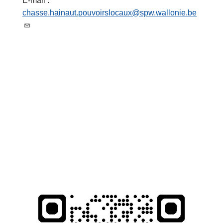
E-mail :
chasse.hainaut.pouvoirslocaux@spw.wallonie.be