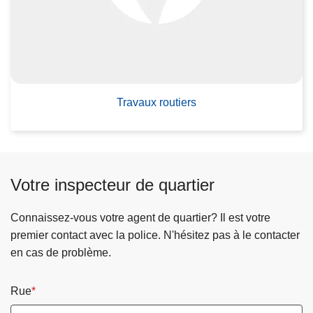
r
a
v
a
u
x
Travaux routiers
r
o
u
t
Votre inspecteur de quartier
i
e
Connaissez-vous votre agent de quartier? Il est votre
r
premier contact avec la police. N'hésitez pas à le contacter
s
en cas de problème.
Rue