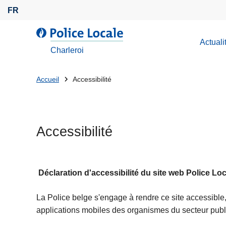
A
FR
l
l
l
Actuali
e
a
Charleroi
r
P
a
o
Tu
Accueil
Accessibilité
u
l
es
c
i
o
c
là:
n
e
Accessibilité
t
L
e
o
n
c
u
a
Déclaration d'accessibilité du site web Police Lo
p
l
r
La Police belge s'engage à rendre ce site accessible, c
e
i
applications mobiles des organismes du secteur publ
n