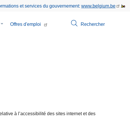
formations et services du gouvernement:
www.belgium.be
le
Offres d'emploi
Rechercher
sous-
menu
de
Contact
ative à l’accessibilité des sites internet et des