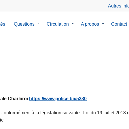
Autres in
tés
Questions
le
Circulation
le
A propos
le
Contact
sous-
sous-
sous-
menu
menu
menu
de
de
de
Questions
Circulation
A
propos
cale Charleroi
https://www.police.be/5330
onformément à la législation suivante : Loi du 19 juillet 2018 rel
ic.