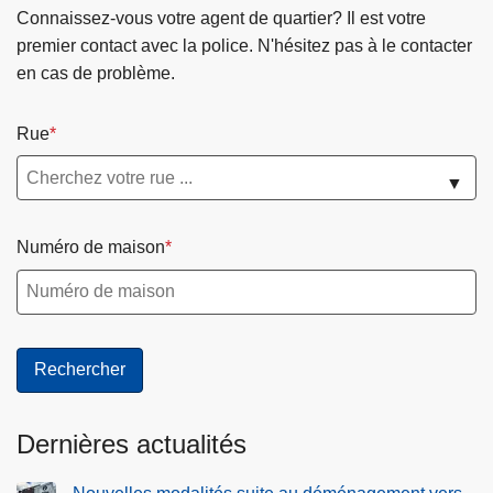
p
Connaissez-vous votre agent de quartier? Il est votre
l
premier contact avec la police. N'hésitez pas à le contacter
a
en cas de problème.
c
e
Rue
m
e
▼
n
t
Numéro de maison
s
d
e
s
r
a
d
Dernières actualités
a
r