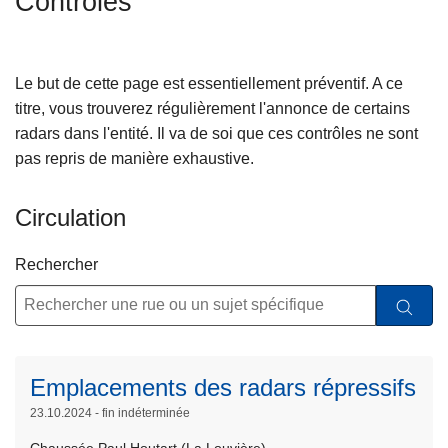
Contrôles
c
i
p
Le but de cette page est essentiellement préventif. A ce
a
titre, vous trouverez régulièrement l'annonce de certains
l
radars dans l'entité. Il va de soi que ces contrôles ne sont
pas repris de manière exhaustive.
Circulation
Rechercher
Emplacements des radars répressifs
23.10.2024 - fin indéterminée