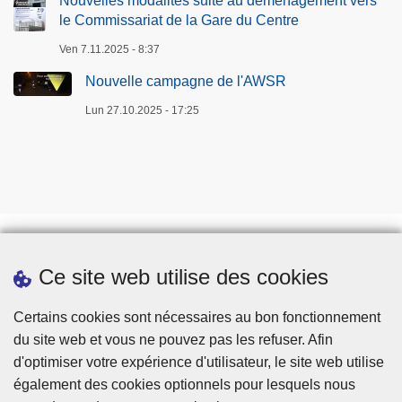
Nouvelles modalités suite au déménagement vers
s
le Commissariat de la Gare du Centre
r
Ven 7.11.2025 - 8:37
é
p
Nouvelle campagne de l'AWSR
r
Lun 27.10.2025 - 17:25
e
s
s
i
f
s
Ce site web utilise des cookies
Téléchargements
Presse
Certains cookies sont nécessaires au bon fonctionnement
du site web et vous ne pouvez pas les refuser. Afin
d'optimiser votre expérience d'utilisateur, le site web utilise
également des cookies optionnels pour lesquels nous