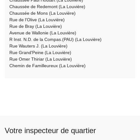
Chaussée Paul Houtart (La Louvière)
L
Chaussée de Redemont (La Louvière)
ir
Chaussée de Mons (La Louvière)
e
Rue de l'Olive (La Louvière)
l
Rue de Bray (La Louvière)
Avenue de Wallonie (La Louvière)
a
R Inst. N.D. de la Compas.(PAU) (La Louvière)
s
Rue Wauters J. (La Louvière)
u
Rue Grand'Peine (La Louvière)
it
Rue Omer Thiriar (La Louvière)
e
Chemin de Familleureux (La Louvière)
à
p
r
o
p
o
s
E
Votre inspecteur de quartier
m