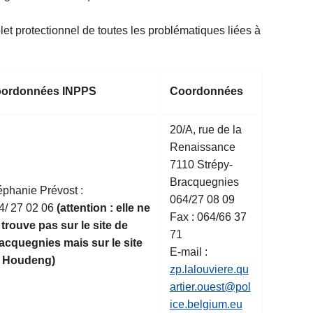
et protectionnel de toutes les problématiques liées à
ordonnées INPPS
Coordonnées
20/A, rue de la
Renaissance
7110 Strépy-
Bracquegnies
éphanie Prévost :
064/27 08 09
4/ 27 02 06
(attention : elle ne
Fax : 064/66 37
 trouve pas sur le site de
71
acquegnies mais sur le site
E-mail :
 Houdeng)
zp.lalouviere.qu
artier.ouest@pol
ice.belgium.eu