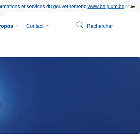
formations et services du gouvernement:
www.belgium.be
ropos
le
Contact
le
Rechercher
sous-
sous-
menu
menu
de
de
on
A
Contact
propos