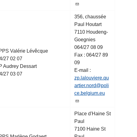
356, chaussée
Paul Houtart
7110 Houdeng-
Goegnies
064/27 08 09
PPS Valérie Lévêcque
Fax : 064/27 89
4/27 02 07
09
P Audrey Dessart
E-mail :
4/27 03 07
zp.lalouviere.qu
artier.nord@poli
ce.belgium.eu
Place d'Haine St
Paul
7100 Haine St
PPS Marlène Godaert
Paul