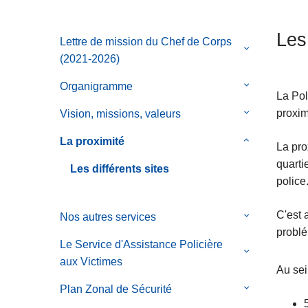
c
i
Les 
Lettre de mission du Chef de Corps
p
le
(2021-2026)
a
sous-
l
menu
Organigramme
le
La Pol
de
sous-
proxim
Vision, missions, valeurs
le
Lettre
menu
sous-
de
de
La proximité
le
La pro
menu
mission
Organigram
sous-
quarti
de
Les différents sites
du
menu
police
Vision,
Chef
de
missions,
de
La
C'est 
Nos autres services
valeurs
le
Corps
proximité
problé
sous-
(2021-
Le Service d'Assistance Policière
menu
le
2026)
aux Victimes
de
sous-
Au sei
Nos
menu
Plan Zonal de Sécurité
le
autres
de
sous-