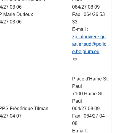
4/27 03 06
064/27 08 09
P Marie Durieux
Fax : 064/26 53
4/27 03 06
33
E-mail :
zp.lalouviere.qu
artier.sud@polic
e.belgium.eu
Place d'Haine St
Paul
7100 Haine St
Paul
PPS Frédérique Tilman
064/27 08 09
4/27 04 07
Fax : 064/27 04
08
E-mail :