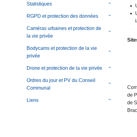
Statistiques
le
services
Le
menu
sous-
Service
de
RGPD et protection des données
le
menu
d'Assistance
Plan
sous-
de
Caméras urbaines et protection de
Policière
Zonal
menu
le
Statistiques
la vie privée
aux
de
de
sous-
Site
Victimes
Sécurité
RGPD
menu
Bodycams et protection de la vie
le
et
de
privée
sous-
protection
Caméras
menu
Drone et protection de la vie privée
le
des
urbaines
de
sous-
données
et
Ordres du jour et PV du Conseil
Bodycams
menu
le
protection
Com
Communal
et
de
sous-
de
de P
protection
Drone
menu
Liens
le
la
de S
de
et
de
sous-
vie
Bra
la
protection
Ordres
menu
privée
vie
de
du
de
privée
la
jour
Liens
vie