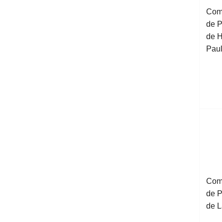
Com
de P
de H
Pau
Com
de P
de L