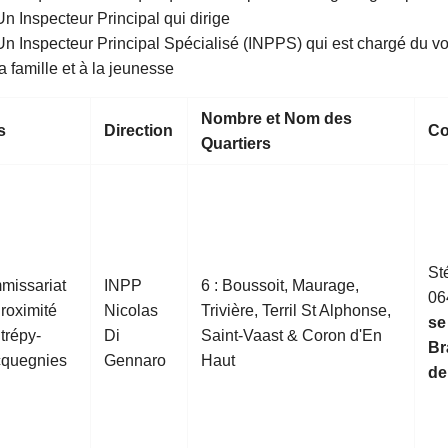
Un Inspecteur Principal qui dirige
Un Inspecteur Principal Spécialisé (INPPS) qui est chargé du vol
la famille et à la jeunesse
Nombre et Nom des
s
Direction
Co
Quartiers
St
missariat
INPP
6 : Boussoit, Maurage,
06
roximité
Nicolas
Trivière, Terril St Alphonse,
se
trépy-
Di
Saint-Vaast & Coron d'En
Br
cquegnies
Gennaro
Haut
de