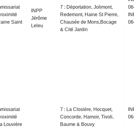
missariat
7 : Déportation, Jolimont,
06
INPP
roximité
Redemont, Haine St Pierre,
IN
Jérôme
aine Saint
Chausée de Mons,Bocage
06
Leleu
l
& Cité Jardin
missariat
7 : La Closière, Hocquet,
IN
roximité
Concorde, Hamoir, Tivoli,
06
a Louvière
Baume & Bouvy