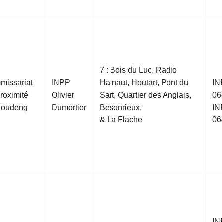
7 : Bois du Luc, Radio
missariat
INPP
Hainaut, Houtart, Pont du
IN
roximité
Olivier
Sart, Quartier des Anglais,
06
Houdeng
Dumortier
Besonrieux,
IN
& La Flache
06
IN