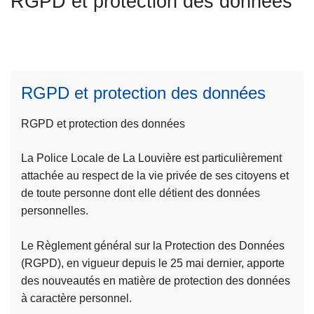
RGPD et protection des données
c
i
p
a
l
RGPD et protection des données
RGPD et protection des données
La Police Locale de La Louvière est particulièrement
L
attachée au respect de la vie privée de ses citoyens et
ir
de toute personne dont elle détient des données
e
personnelles.
l
a
Le Règlement général sur la Protection des Données
s
(RGPD), en vigueur depuis le 25 mai dernier, apporte
u
des nouveautés en matière de protection des données
it
à caractère personnel.
e