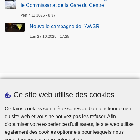
i
le Commissariat de la Gare du Centre
o
Ven 7.11.2025 - 8:37
n
Nouvelle campagne de l'AWSR
d
e
Lun 27.10.2025 - 17:25
l
a
v
i
e
p
r
Ce site web utilise des cookies
Téléchargements
i
v
Presse
Certains cookies sont nécessaires au bon fonctionnement
é
du site web et vous ne pouvez pas les refuser. Afin
e
d'optimiser votre expérience d'utilisateur, le site web utilise
également des cookies optionnels pour lesquels nous
vous demandons votre autorisation.