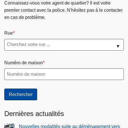
c
é
Connaissez-vous votre agent de quartier? Il est votre
t
l
premier contact avec la police. N'hésitez pas à le contacter
i
é
en cas de problème.
o
p
n
h
Rue
d
o
e
n
▼
s
i
d
e
Numéro de maison
o
e
n
t
n
p
é
r
e
o
s
t
e
Dernières actualités
c
t
Nouvelles modalités suite au déménagement vers