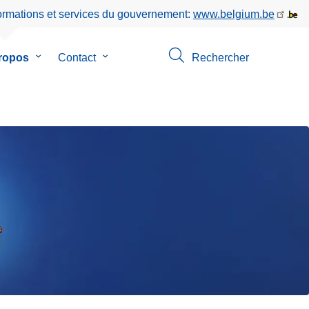
formations et services du gouvernement:
www.belgium.be
ropos
le
Contact
le
Rechercher
sous-
sous-
menu
menu
de
de
on
A
Contact
propos