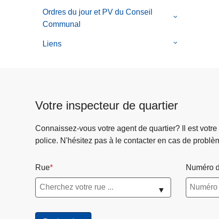
de
sous-
données
et
Ordres du jour et PV du Conseil
Bodycams
menu
le
protection
Communal
et
de
sous-
de
protection
Drone
menu
Liens
le
la
de
et
de
sous-
vie
la
protection
Ordres
menu
privée
vie
de
du
de
privée
la
jour
Liens
vie
Votre inspecteur de quartier
et
privée
PV
du
Connaissez-vous votre agent de quartier? Il est votre
Conseil
police. N'hésitez pas à le contacter en cas de problè
Communal
Rue
Numéro d
▼