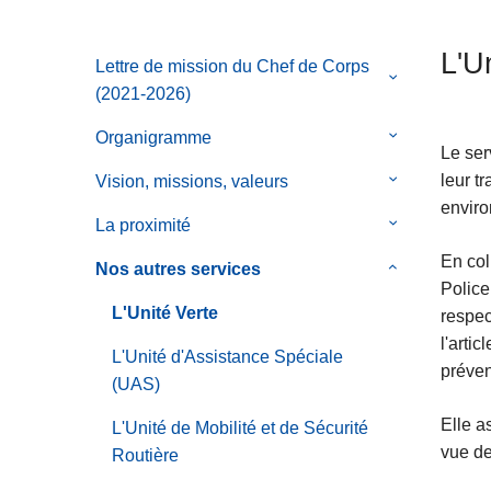
c
i
L'U
Lettre de mission du Chef de Corps
p
le
(2021-2026)
a
sous-
l
menu
Organigramme
le
Le ser
de
sous-
leur t
Vision, missions, valeurs
le
Lettre
menu
envir
sous-
de
de
La proximité
le
menu
mission
Organigram
sous-
En col
de
Nos autres services
le
du
menu
Police
Vision,
sous-
Chef
de
L'Unité Verte
respec
missions,
menu
de
La
l'arti
valeurs
de
Corps
L'Unité d'Assistance Spéciale
proximité
préven
Nos
(2021-
(UAS)
autres
2026)
Elle a
L'Unité de Mobilité et de Sécurité
services
vue de
Routière