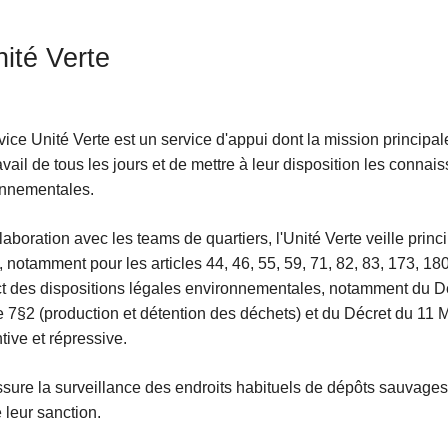
nité Verte
vice Unité Verte est un service d'appui dont la mission principal
ravail de tous les jours et de mettre à leur disposition les conna
onnementales.
me
laboration avec les teams de quartiers, l'Unité Verte veille pr
, notamment pour les articles 44, 46, 55, 59, 71, 82, 83, 173, 18
t des dispositions légales environnementales, notamment du Dé
cle 7§2 (production et détention des déchets) et du Décret du 1
tive et répressive.
ssure la surveillance des endroits habituels de dépôts sauvages, 
 leur sanction.