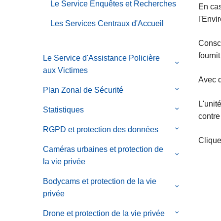
Le Service Enquêtes et Recherches
En cas
l'Envi
Les Services Centraux d'Accueil
Consci
fourni
Le Service d'Assistance Policière
le
aux Victimes
sous-
Avec d
menu
Plan Zonal de Sécurité
le
de
sous-
L'unité
Statistiques
le
Le
menu
contre
sous-
Service
de
RGPD et protection des données
le
menu
d'Assistance
Plan
Cliqu
sous-
de
Caméras urbaines et protection de
Policière
Zonal
menu
le
Statistiques
la vie privée
aux
de
de
sous-
Victimes
Sécurité
RGPD
menu
Bodycams et protection de la vie
le
et
de
privée
sous-
protection
Caméras
menu
Drone et protection de la vie privée
le
des
urbaines