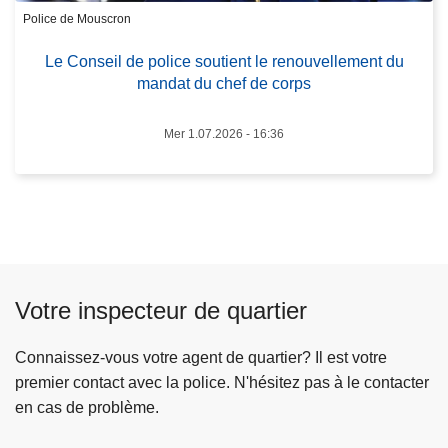
s
u
Police de Mouscron
e
r
Le Conseil de police soutient le renouvellement du
i
n
mandat du chef de corps
l
é
d
e
Mer 1.07.2026 - 16:36
e
à
p
n
o
e
l
p
i
a
c
s
e
m
Votre inspecteur de quartier
s
a
o
n
Connaissez-vous votre agent de quartier? Il est votre
u
q
premier contact avec la police. N'hésitez pas à le contacter
t
u
en cas de problème.
i
e
e
r