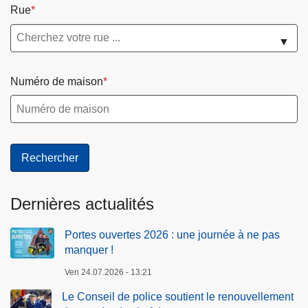
Rue
n
!
t
▼
l
e
Numéro de maison
r
e
n
o
u
v
e
Dernières actualités
l
l
Portes ouvertes 2026 : une journée à ne pas
e
manquer !
m
e
Ven 24.07.2026 - 13:21
n
Le Conseil de police soutient le renouvellement
t