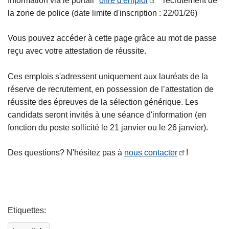
Information via le portail "
offre d'emploi
'" recrutement de
la zone de police (date limite d'inscription : 22/01/26)
Vous pouvez accéder à cette page grâce au mot de passe
reçu avec votre attestation de réussite.
Ces emplois s'adressent uniquement aux lauréats de la
réserve de recrutement, en possession de l’attestation de
réussite des épreuves de la sélection générique. Les
candidats seront invités à une séance d'information (en
fonction du poste sollicité le 21 janvier ou le 26 janvier).
Des questions? N'hésitez pas à
nous contacter
!
L
ir
Etiquettes
e
l