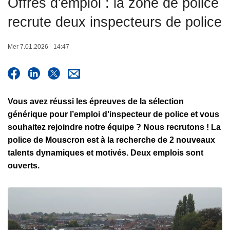
Offres d'emploi : la zone de police
c
recrute deux inspecteurs de police
i
p
a
Mer 7.01.2026 - 14:47
l
Vous avez réussi les épreuves de la sélection
générique pour l’emploi d’inspecteur de police et vous
souhaitez rejoindre notre équipe ? Nous recrutons ! La
police de Mouscron est à la recherche de 2 nouveaux
talents dynamiques et motivés. Deux emplois sont
ouverts.