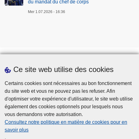
du mandat du chef de corps
d
Mer 1.07.2026 - 16:36
u
m
a
n
d
a
t
Ce site web utilise des cookies
d
Téléchargements
u
Presse
Certains cookies sont nécessaires au bon fonctionnement
c
du site web et vous ne pouvez pas les refuser. Afin
h
d'optimiser votre expérience d'utilisateur, le site web utilise
e
également des cookies optionnels pour lesquels nous
f
vous demandons votre autorisation.
d
Consultez notre politique en matière de cookies pour en
e
savoir plus
c
Disclaimer
.
o