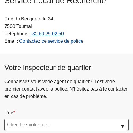
Service Local de Recherche
c
i
Rue du Becquerelle 24
p
7500
Tournai
a
Téléphone
+32 69 25 02 50
l
Email
Contactez ce service de police
Votre inspecteur de quartier
Connaissez-vous votre agent de quartier? Il est votre
premier contact avec la police. N'hésitez pas à le contacter
en cas de problème.
Rue
▼