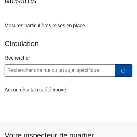
Mesures
c
i
p
Mesures particulières mises en place.
a
l
Circulation
Rechercher
Aucun résultat n'a été trouvé.
Votre inspecteur de quartier